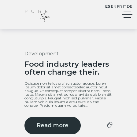
ES
EN
FR
IT
DE
Development
12
Food industry leaders
Mar
often change their.
Quisque non tellus orci ac auctor augue. Lorem
ipsum dolor sit amet consectetelac auctor hicul
aaugue. Ut consequat semper viverra nam libero
justo. Magna sit amet purus gravi da quis blan dit
conguturpis. Feugiat nibh sed pulvinar. Facilisi
nullam vehicula ipsum a arcu cursus vitae
congue. Pretium quam vulpu tate…
Read more