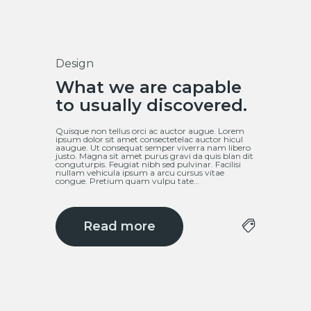
Design
12
What we are capable
Mar
to usually discovered.
Quisque non tellus orci ac auctor augue. Lorem
ipsum dolor sit amet consectetelac auctor hicul
aaugue. Ut consequat semper viverra nam libero
justo. Magna sit amet purus gravi da quis blan dit
conguturpis. Feugiat nibh sed pulvinar. Facilisi
nullam vehicula ipsum a arcu cursus vitae
congue. Pretium quam vulpu tate…
Read more