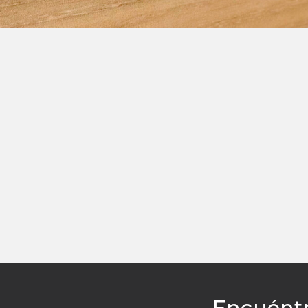
Encuént