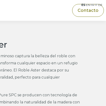
ES
EN
FR
IT
DE
Contacto
er
luminoso captura la belleza del roble con
ansforma cualquier espacio en un refugio
áneo. El Roble Aster destaca por su
ralidad, perfecto para cualquier
 Pure SPC se producen con tecnología de
ombinando la naturalidad de la madera con